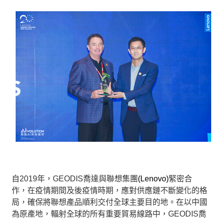
Keepeek
選擇您的國家/地區和語言
Taiwan
自
2019
年，
GEODIS
喬達與聯想集團
(Lenovo)
緊密合
作，在疫情期間及後疫情時期，應對供應鏈不斷變化的格
局，確保將聯想產品順利交付全球主要目的地。在以中國
為原產地，輻射全球的所有重要貿易線路中，
GEODIS
喬