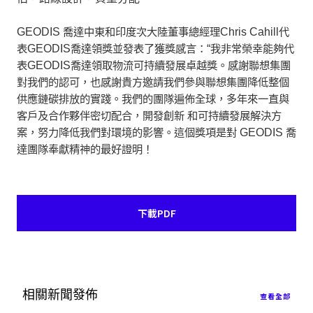
GEODIS
喬達中東和印度次大陸董事總經理
Chris Cahill
代
表
GEODIS
喬達領獎並發表了獲獎感言：
“
我非常榮幸能夠代
表
GEODIS
喬達領取物流可持續發展卓越獎。感謝聯想集團
對我們的認可，也感謝貴方邀請我們參與聯想集團降低整個
供應鏈碳排放的實踐。我們的團隊遍佈全球，多年來一直與
客戶及合作夥伴密切配合，開發創新
和可持續發展解決方
案，努力降低我們對環境的影響。這個獎項是對
GEODIS
喬
達團隊奉獻精神的最好證明！
下載PDF
相關新聞發佈
查看全部