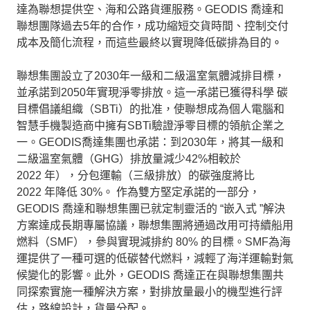
達為聯想提供空、海和公路貨運服務。
GEODIS
喬達和
聯想團隊過去
5
年的合作，成功縮短交貨時間、控制交付
成本及簡化流程，而這些最終以實現降低碳排為目的
。
聯想集團設立了
2030
年一級和二級溫室氣體減排目標，
並承諾到
2050
年實現淨零排放。這一承諾已獲得科學
碳
目標倡議組織（
SBTi
）的批准，使聯想成為個人電腦和
智慧手機製造商中擁有
SBTi
驗證淨零目標的領航企業之
一。
GEODIS
喬達集團也承諾：到
2030
年，將其一級和
二級溫室氣體（
GHG
）排放量減少
42%
相較於
2022
年），分包運輸（三級排放）的碳強度將比
2022
年降低
30%
。
作為雙方堅定承諾的一部分，
GEODIS
喬達和聯想集團已就定制靈活的
“
嵌入式
”
解決
方案達成長期專屬協議，聯想集團將通過改用可持續船用
燃料（
SMF
），參與實現減排約
80%
的目標。
SMF
為海
運提供了一種可選的低碳替代燃料，減輕了海洋運輸對氣
候變化的影響。此外，
GEODIS
喬達正在與聯想集團共
同探索實施一種解決方案，對排放量最小的機型進行評
估，路線設計，貨量分配
。