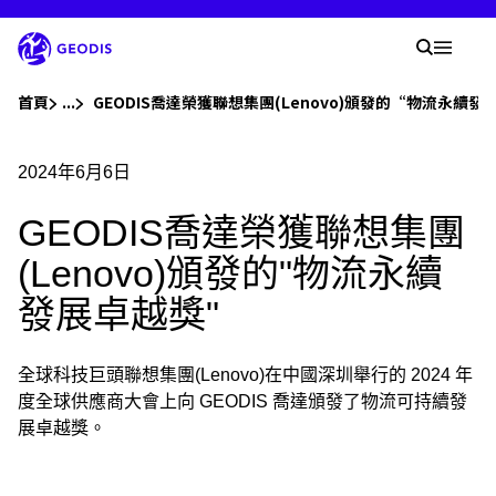
跳
至
您的
主
搜尋區
Mobil
要
內
You are here :
容
首頁
...
Show all breadcrumb elements
GEODIS喬達榮獲聯想集團(Lenovo)頒發的“物流永續
公司
2024年6月6日
GEODIS喬達榮獲聯想集團
新聞中心
(Lenovo)頒發的"物流永續
Careers
發展卓越獎"
地點
全球科技巨頭聯想集團(Lenovo)在中國深圳舉行的
2024
年
度全球供應商大會上向
GEODIS
喬達頒發了物流可持續發
MyGEODIS
展卓越獎
。