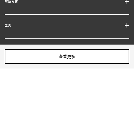
解決方案
運輸服務
工具
貨運解決方案
取得報價
倉儲及加值物流
追蹤我們
語言切換
聯繫專員
產業解決方案
分享文章：
查看更多
追蹤您的包裹
尋找其他國家 / 領地
碳排計算器
無障礙
©2026 GEODIS保留最終解䆁權
了解我們最新客戶通告
Cookie偏好
隱私政策
標準貿易條款及認證
法律信息
使用條款
網站地圖
Vulnerability disclosure