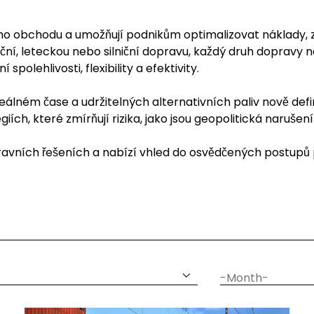
ího obchodu a umožňují podnikům optimalizovat náklady, 
iční, leteckou nebo silniční dopravu, každý druh dopravy n
olehlivosti, flexibility a efektivity.
 reálném čase a udržitelných alternativních paliv nově d
giích, které zmírňují rizika, jako jsou geopolitická narušen
pravních řešeních a nabízí vhled do osvědčených postupů 
datum
měsíc