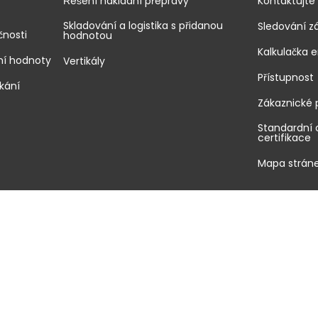
Řešení nákladní přepravy
Kontaktujte
Skladování a logistika s přidanou
Sledování zá
čnosti
hodnotou
Kalkulačka e
dní hodnoty
Vertikály
Přístupnost
kání
Zákaznické 
Standardní
certifikace
Mapa strán