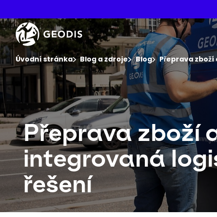
Přeskočit
na
hlavní
Keepeek
obsah
You are here :
Úvodní stránka
Blog a zdroje
Blog
Přeprava zboží 
Přeprava zboží 
integrovaná logi
řešení