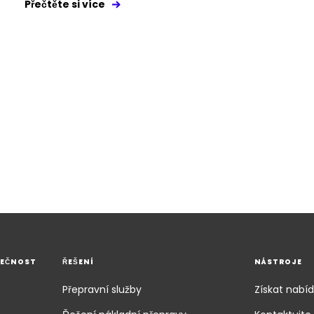
Přečtěte si více
LEČNOST
ŘEŠENÍ
NÁSTROJE
Přepravní služby
Získat nabí