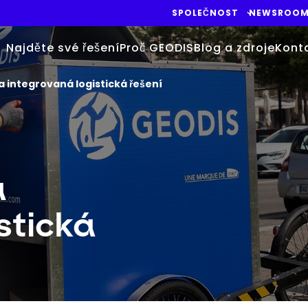
SPOLEČNOST
NEWSROO
Najděte své řešení
Proč GEODIS
Blog a zdroje
Kont
a integrovaná logistická řešení
a
stická