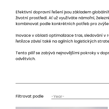
Efektivní dopravní řešení jsou základem globáln
životní prostředí. Ať už využíváte námořní, železn
kombinovat podle konkrétních potřeb pro zvýšení sp
Inovace v oblasti optimalizace tras, sledování v
řetězce závisí také na agilních logistických strate
Tento pilíř se zabývá nejnovějšími pokroky v do
odvětvích.
datum
Filtrovat podle
rok