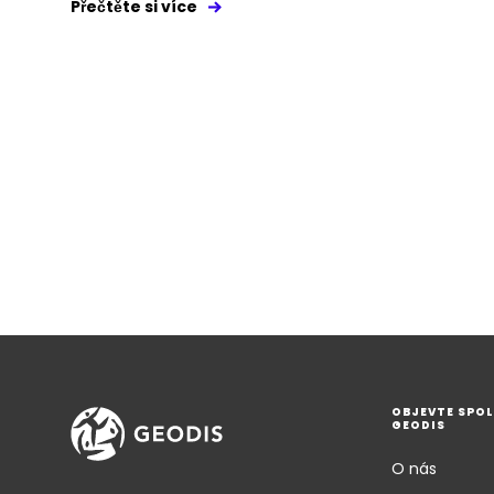
Přečtěte si více
OBJEVTE SPO
GEODIS
O nás