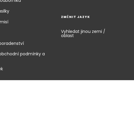
 odborníka
silky
ZMĚNIT JAZYK
misí
Vyhledat jinou zemi /
oblast
poradenství
 obchodní podmínky a
ek