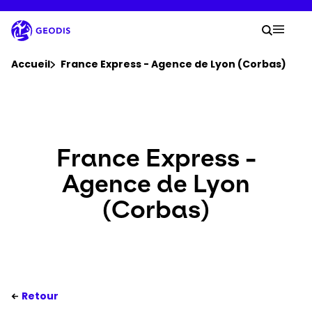
Aller
au
Votre
contenu
Lancer 
Menu 
principal
Vous êtes ici :
Accueil
France Express - Agence de Lyon (Corbas)
Groupe
Newsroom
France Express -
Agence de Lyon
Carrière
(Corbas)
Localisations
Se connecter​
Retour