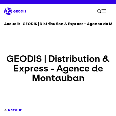
Aller
au
Votre
contenu
Lancer 
Menu 
principal
Vous êtes ici :
Accueil
GEODIS | Distribution & Express - Agence de M
Groupe
Newsroom
GEODIS | Distribution &
Express - Agence de
Carrière
Montauban
Localisations
Se connecter​
Retour