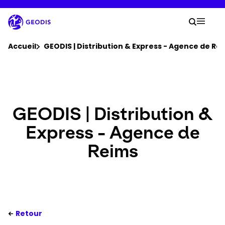
Aller
au
Votre
contenu
Lancer 
Menu 
principal
Vous êtes ici :
Accueil
GEODIS | Distribution & Express - Agence de Re
Groupe
Newsroom
GEODIS | Distribution &
Express - Agence de
Carrière
Reims
Localisations
Se connecter​
Retour