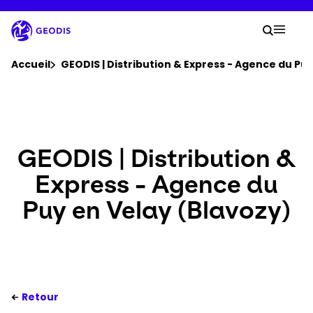
Aller
au
Votre
contenu
Lancer 
Menu 
principal
Vous êtes ici :
Accueil
GEODIS | Distribution & Express - Agence du Pu
Groupe
Newsroom
GEODIS | Distribution &
Express - Agence du
Carrière
Puy en Velay (Blavozy)
Localisations
Se connecter​
Retour