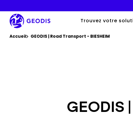
Aller
au
contenu
principal
Trouvez votre solut
Vous êtes ici :
Accueil
GEODIS | Road Transport - BIESHEIM
GEODIS |