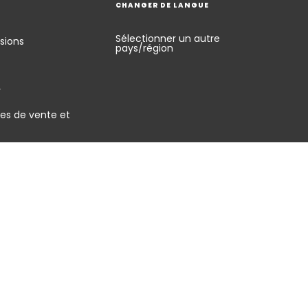
CHANGER DE LANGUE
Sélectionner un autre
sions
pays/région
y
es de vente et
énérales d'utilisation
Signaler une vulnérabilité