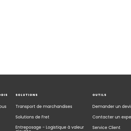
ODIS
SOLUTIONS
OUTILS
ous
Transport de marchandises
Demander un devi
Solutions de Fret
Contacter un expe
Entreposage - Logistique à valeur
Service Client