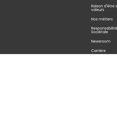
Raison d'être 
valeurs
Nos métiers
Responsabilit
Sociétale
Newsroom
Carrière
©2026 GEODIS tous droits réservés