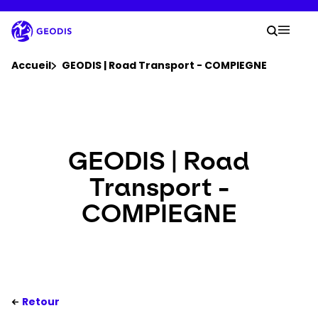
Aller
au
Votre
contenu
Lancer 
Menu 
principal
Vous êtes ici :
Accueil
GEODIS | Road Transport - COMPIEGNE
Groupe
Newsroom
GEODIS | Road
Transport -
Carrière
COMPIEGNE
Localisations
Se connecter​
Retour