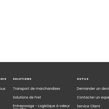
ODIS
SOLUTIONS
OUTILS
ous
Transport de marchandises
Demander un devi
Solutions de Fret
Contacter un expe
Entreposage - Logistique à valeur
Service Client