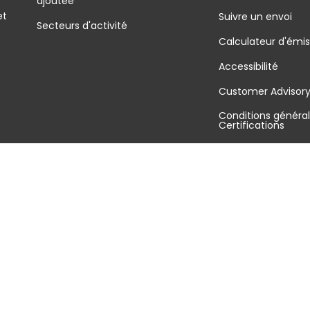
ajoutée
et
Suivre un envoi
Secteurs d'activité
Calculateur d'émis
Accessibilité
é
Customer Advisor
Conditions général
Certifications
FAQ
Plan du site
Gestion des cookies
Politique de confidentialité
Mentions légales
Conditions g