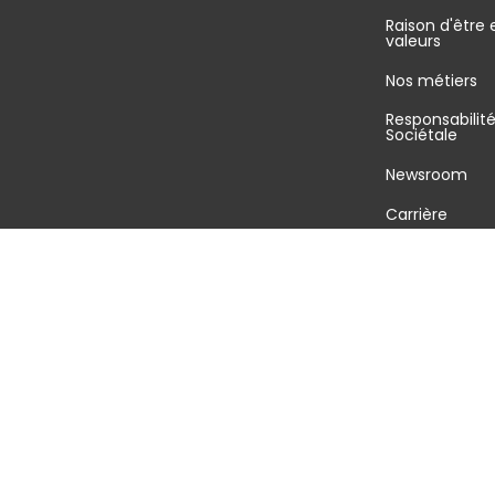
Raison d'être 
valeurs
Nos métiers
Responsabilit
Sociétale
Newsroom
Carrière
©2026 GEODIS tous droits réservés