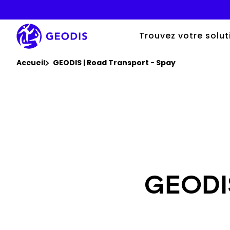
Aller
au
contenu
principal
Trouvez votre solut
Vous êtes ici :
Accueil
GEODIS | Road Transport - Spay
GEODIS