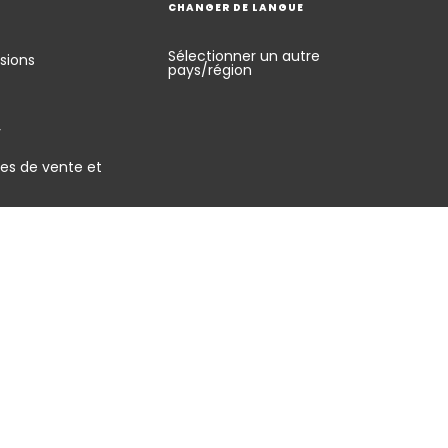
CHANGER DE LANGUE
Sélectionner un autre
sions
pays/région
y
es de vente et
énérales d'utilisation
Signaler une vulnérabilité