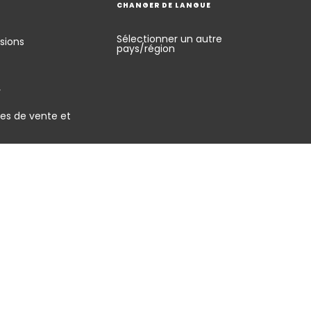
CHANGER DE LANGUE
Sélectionner un autre
sions
pays/région
y
es de vente et
énérales d'utilisation
Signaler une vulnérabilité