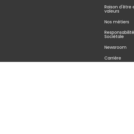
Raison d'être 
valeurs
Nos métiers
Responsabilit
Sociétale
Newsroom
Carrière
©2026 GEODIS tous droits réservés