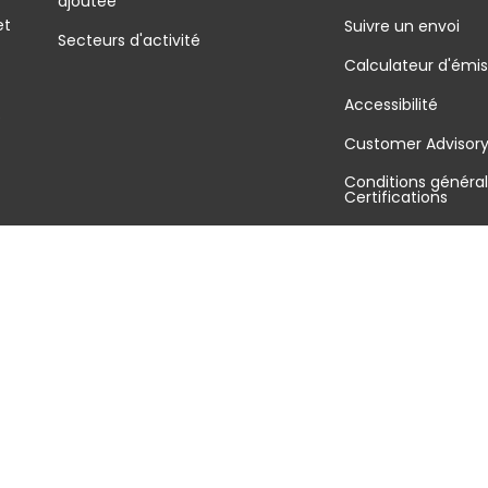
ajoutée
et
Suivre un envoi
Secteurs d'activité
Calculateur d'émis
Accessibilité
é
Customer Advisor
Conditions général
Certifications
FAQ
Plan du site
Gestion des cookies
Politique de confidentialité
Mentions légales
Conditions g