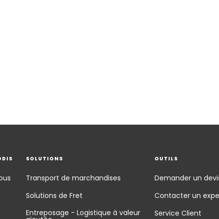
ODIS
SOLUTIONS
OUTILS
ous
Transport de marchandises
Demander un devi
Solutions de Fret
Contacter un expe
Entreposage - Logistique à valeur
Service Client