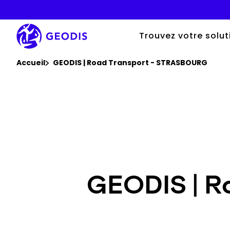
Aller
au
contenu
principal
Trouvez votre solut
Vous êtes ici :
Accueil
GEODIS | Road Transport - STRASBOURG
GEODIS | 