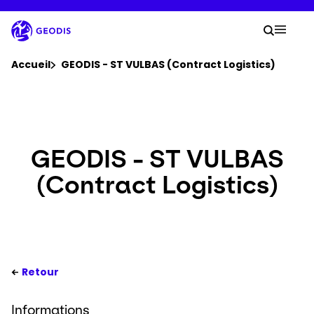
Aller
au
Votre
contenu
Lancer 
Menu 
principal
Vous êtes ici :
Accueil
GEODIS - ST VULBAS (Contract Logistics)
Groupe
Newsroom
GEODIS - ST VULBAS
(Contract Logistics)
Carrière
Localisations
Se connecter​
Retour
Informations