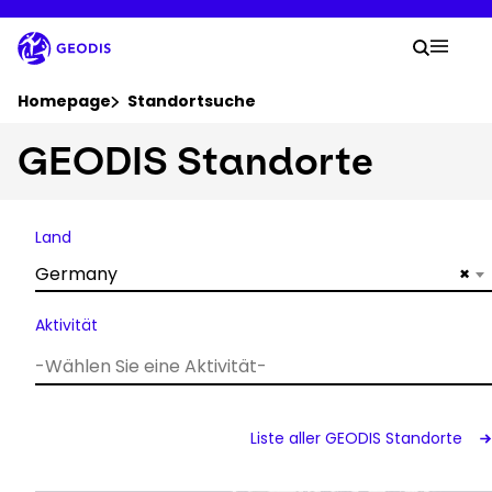
Zum
Hauptinhalt
Ihre 
springen
Suche
Mobil
Sie befinden sich hier:
Homepage
Standortsuche
GEODIS Standorte
Unternehmen
News & Pressemeldungen
Land
Germany
×
Karriere
Aktivität
Standorte
Sendung verfolgen
Liste aller GEODIS Standorte