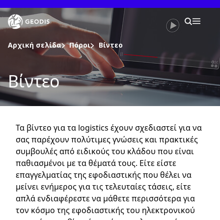
Μετάβαση
στο
Keepeek
Η ανα
κύριο
Αναζή
Mobil
περιεχόμενο
Βρίσκεστε εδώ :
Αρχική σελίδα
Πόροι
Βίντεο
Βίντεο
Εταιρεία
Εταιρικά νέα
Τα βίντεο για τα logistics έχουν σχεδιαστεί για να
Καριέρα
σας παρέχουν πολύτιμες γνώσεις και πρακτικές
συμβουλές από ειδικούς του κλάδου που είναι
Τοποθεσίες
παθιασμένοι με τα θέματά τους. Είτε είστε
επαγγελματίας της εφοδιαστικής που θέλει να
μείνει ενήμερος για τις τελευταίες τάσεις, είτε
Παρακολούθηση αποστολής
απλά ενδιαφέρεστε να μάθετε περισσότερα για
τον κόσμο της εφοδιαστικής του ηλεκτρονικού