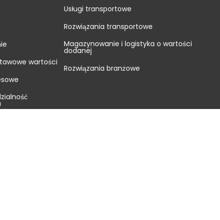
Usługi transportowe
Rozwiązania transportowe
Magazynowanie i logistyka o wartości
ie
dodanej
stawowe wartości
Rozwiązania branżowe
nesowe
zialność
a