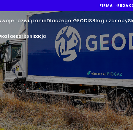
FIRMA
REDAK
swoje rozwiązanie
Dlaczego GEODIS
Blog i zasoby
S
ka i dekarbonizacja