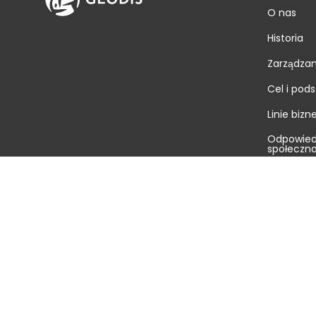
O nas
Historia
Zarządzan
Cel i pod
Linie biz
Odpowied
społeczn
Redakcja
Kariera