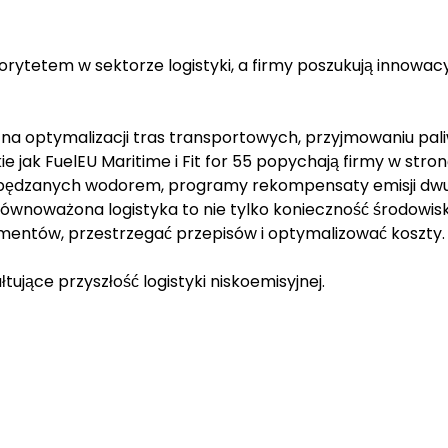
orytetem w sektorze logistyki, a firmy poszukują innowa
ię na optymalizacji tras transportowych, przyjmowaniu pa
e jak FuelEU Maritime i Fit for 55 popychają firmy w str
apędzanych wodorem, programy rekompensaty emisji dwut
. Zrównoważona logistyka to nie tylko konieczność środow
entów, przestrzegać przepisów i optymalizować koszty
tujące przyszłość logistyki niskoemisyjnej.