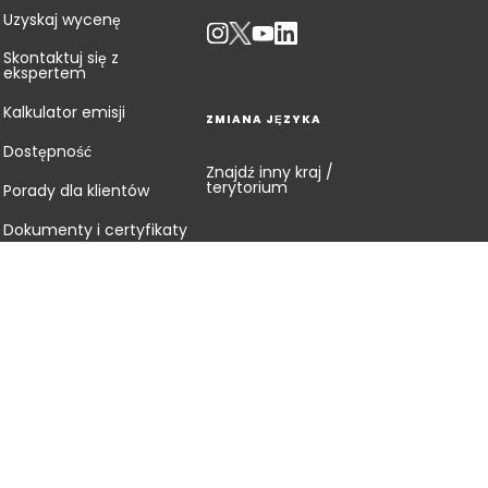
Uzyskaj wycenę
Skontaktuj się z
ekspertem
Kalkulator emisji
ZMIANA JĘZYKA
Dostępność
Znajdź inny kraj /
terytorium
Porady dla klientów
Dokumenty i certyfikaty
Mapa witryny