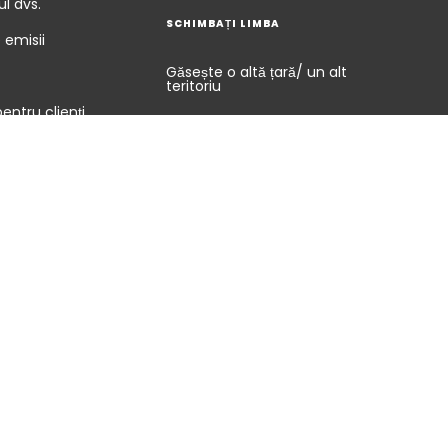
ul dvs.
SCHIMBAȚI LIMBA
 emisii
Găsește o altă țară/ un alt
e
teritoriu
entru clienți
rciale standard și
i
ații juridice
Termeni de utilizare
Vulnerability disclosure