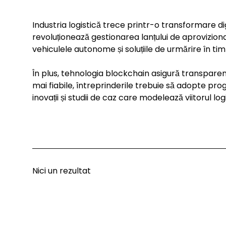
Industria logistică trece printr-o transformare di
revoluționează gestionarea lanțului de aprovizion
vehiculele autonome și soluțiile de urmărire în tim
În plus, tehnologia blockchain asigură transparența
mai fiabile, întreprinderile trebuie să adopte p
inovații și studii de caz care modelează viitorul log
Nici un rezultat