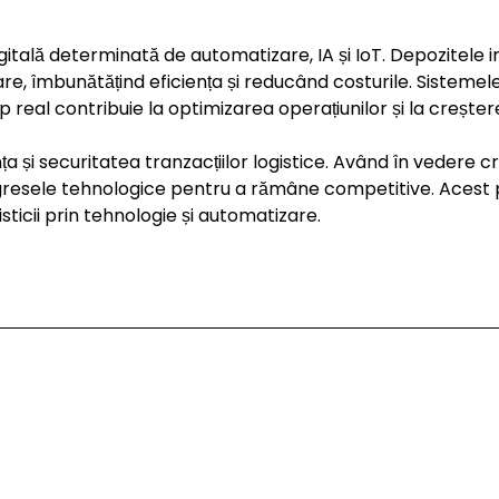
gitală determinată de automatizare, IA și IoT. Depozitele in
are, îmbunătățind eficiența și reducând costurile. Sistem
p real contribuie la optimizarea operațiunilor și la creștere
 și securitatea tranzacțiilor logistice. Având în vedere cre
rogresele tehnologice pentru a rămâne competitive. Acest
isticii prin tehnologie și automatizare.