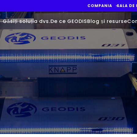
COMPANIA
SALA DE
Găsiți soluția dvs.
De ce GEODIS
Blog și resurse
Con