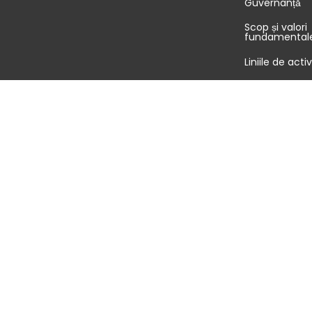
Guvernanță
Scop și valori
fundamental
Liniile de acti
Responsabilit
Sala de presă
Cariere
©2026 GEODIS toate drepturile rezervate