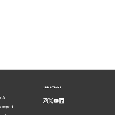
URMAȚI-NE
rtă
n expert