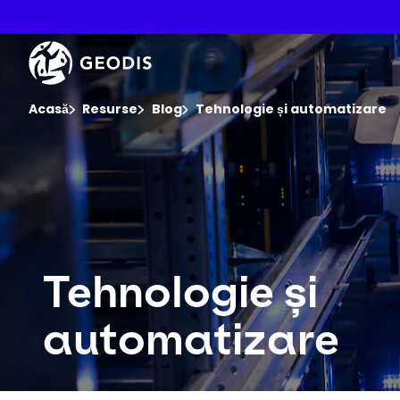
Salt
la
conținutul
Keepeek
principal
Sunteți aici :
Acasă
Resurse
Blog
Tehnologie și automatizare
Tehnologie și
automatizare