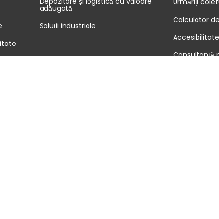
Depozitare și logistică cu valoare
Urmăriți colet
adăugată
Calculator de
e
Soluții industriale
Accesibilitat
vitate
Consultanță p
ate socială
Condiții come
certificări
Harta site-ulu
Gestionarea cookie-urilor
Politica de confidențialitate
Inform