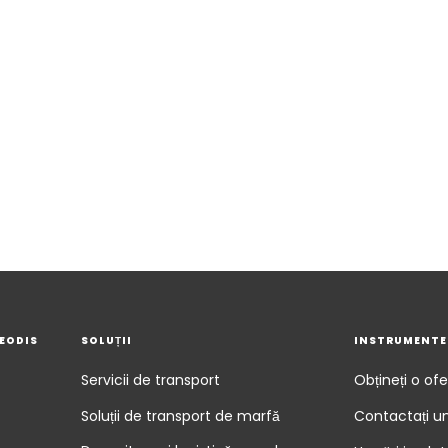
GEODIS
SOLUȚII
INSTRUMENTE
Servicii de transport
Obțineți o ofe
Soluții de transport de marfă
Contactați u