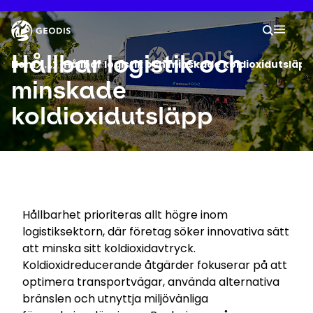
Hoppa
till
Keepeek
Din s
huvudinnehåll
Sök
Mobil
Du är nu här :
Hållbar logistik och
Hem
...
Show all breadcrumb elements
Hållbar logistik och minskade koldioxidutsläpp
minskade
Företag
koldioxidutsläpp
Nyhetsrum
Karriär
Hållbarhet prioriteras allt högre inom
Platser
logistiksektorn, där företag söker innovativa sätt
att minska sitt koldioxidavtryck.
Koldioxidreducerande åtgärder fokuserar på att
Spåra försändelse
optimera transportvägar, använda alternativa
bränslen och utnyttja miljövänliga