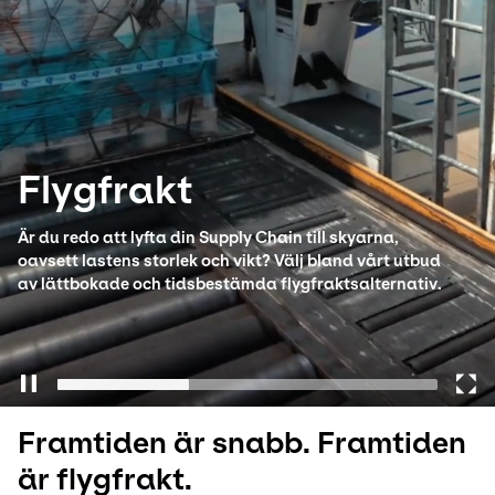
Select your country and language
Sweden - SV
Flygfrakt
Är du redo att lyfta din Supply Chain till skyarna,
oavsett lastens storlek och vikt? Välj bland vårt utbud
av lättbokade och tidsbestämda flygfraktsalternativ.
Framtiden är snabb. Framtiden
är flygfrakt.