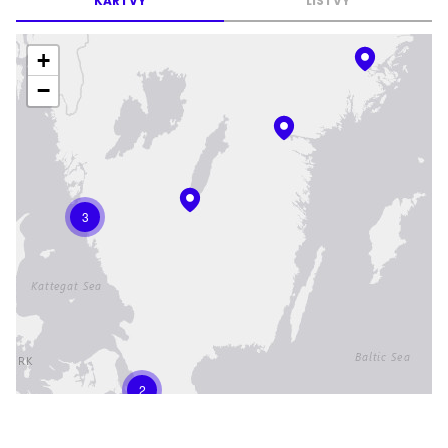
KARTVY
LISTVY
+
−
3
2