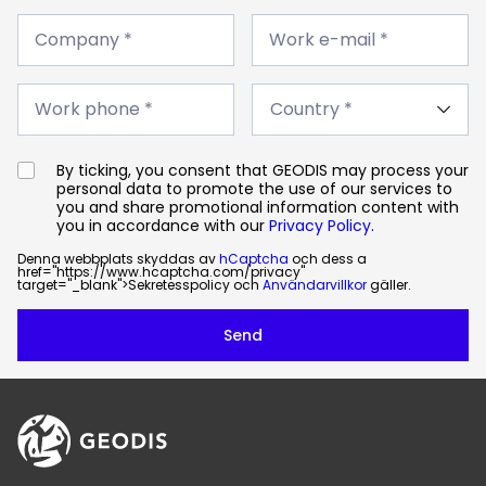
Company
Work
*
Company *
e-
Work e-mail *
mail
*
Work
Country
phone
Work phone *
*
*
By ticking, you consent that GEODIS may process your
personal data to promote the use of our services to
you and share promotional information content with
you in accordance with our
Privacy Policy
.
Denna webbplats skyddas av
hCaptcha
och dess a
href="https://www.hcaptcha.com/privacy"
target="_blank">Sekretesspolicy och
Användarvillkor
gäller.