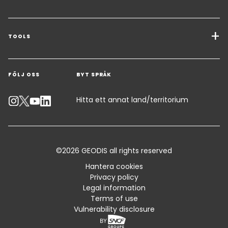
Transporttjänster
Lösningar för godstransporter
TOOLS
Få en offert
Lagerhållning & mervärdeslogistik
FÖLJ OSS
BYT SPRÅK
Kontakta en expert
Lösningar för industrin
Spåra ditt paket
Hitta ett annat land/territorium
Kalkylator för utsläpp
Tillgänglighet
©2026 GEODIS all rights reserved
Kundrådgivning
Hantera cookies
Privacy policy
Standardiserade handelsvillkor och certifikat
Legal information
Terms of use
Sitemap
Vulnerability disclosure