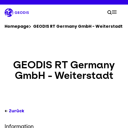
Zum
Hauptinhalt
Ihre 
springen
Suche
Mobil
Sie befinden sich hier:
Homepage
GEODIS RT Germany GmbH - Weiterstadt
Unternehmen
News & Pressemeldungen
GEODIS RT Germany
GmbH - Weiterstadt
Karriere
Standorte
Sendung verfolgen
Zurück
Information