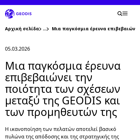
Μετάβαση
στο
Η ανα
κύριο
Αναζή
Mobil
περιεχόμενο
Βρίσκεστε εδώ :
Αρχική σελίδα
...
Show all breadcrumb elements
Μια παγκόσμια έρευνα επιβεβαιώνει
Εταιρεία
05.03.2026
Μια παγκόσμια έρευνα
Εταιρικά νέα
επιβεβαιώνει την
Καριέρα
ποιότητα των σχέσεων
μεταξύ της GEODIS και
Τοποθεσίες
των προμηθευτών της
Παρακολούθηση αποστολής
Η ικανοποίηση των πελατών αποτελεί βασικό
πυλώνα της απόδοσης και της στρατηγικής της