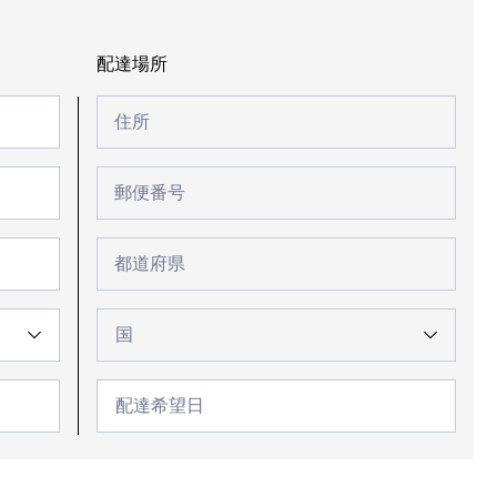
配
配達場所
達
住
ト
場
住所
所
ラ
所
ン
郵
ス
郵便番号
便
番
ト
号
住
市
都道府県
町
所
村
国
名
配
達
希
望
日