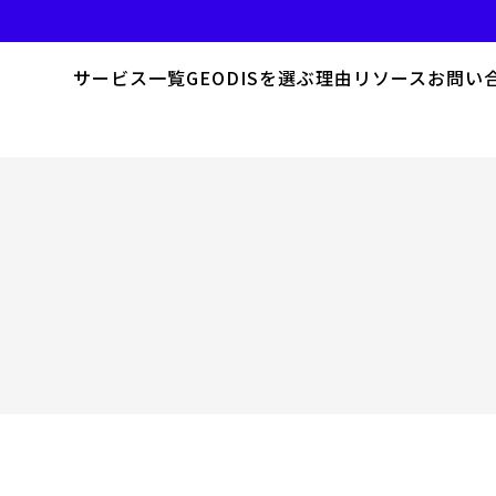
サービス一覧​
GEODISを選ぶ理由
リソース
お問い