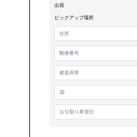
出荷
ピ
ピックアップ場所
ッ
住
輸
ク
住所
所
送
ア
ア
ッ
郵
ド
郵便番号
便
プ
番
レ
場
号
ス
市
所
都道府県
町
村
国
名
お
引
取
り
希
望
あ