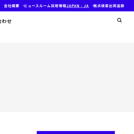
会社概要
ニュースルーム
採用情報
JAPAN - JA
拠点検索
出荷追跡
検
合わせ
検索