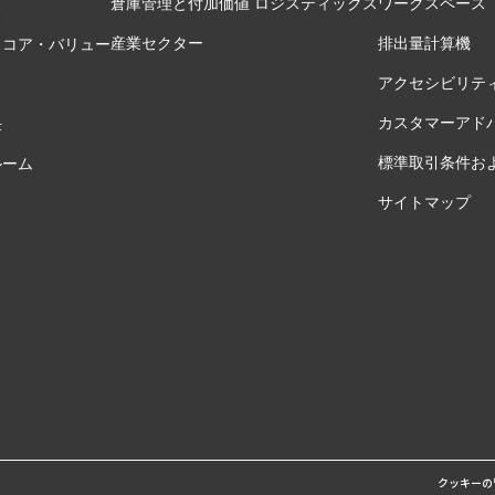
倉庫管理と付加価値 ロジスティックス
ワークスペース
ス
産業セクター
排出量計算機
とコア・バリュー
アクセシビリテ
カスタマーアド
任
標準取引条件お
ルーム
サイトマップ
クッキーの