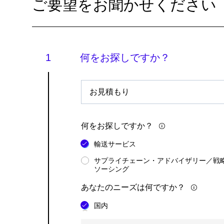
ご要望をお聞かせください
何をお探しですか？
何
そ
を
う
お
し
探
た
し
何をお探しですか？
い
で
輸送サービス
の
す
だ
サプライチェーン・アドバイザリー／戦
か？
ソーシング
ろ
う：
あなたのニーズは何ですか？
国内