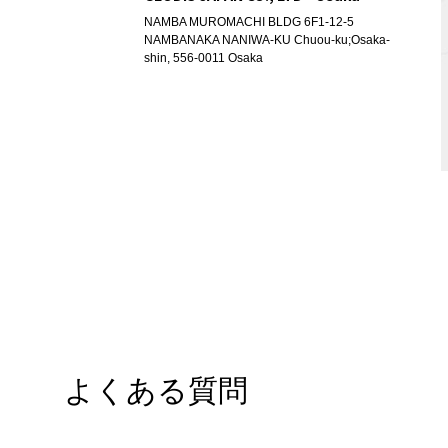
NAMBA MUROMACHI BLDG 6F1-12-5
NAMBANAKA NANIWA-KU Chuou-ku;Osaka-
shin, 556-0011 Osaka
GEODIS JAPAN Co LTD - Tokyo
Sumitomo Seimei Gotanda Bldg 5F, 5-1-11
Osaki, Shinagawa-ku, 141-0032 Tokyo
よくある質問