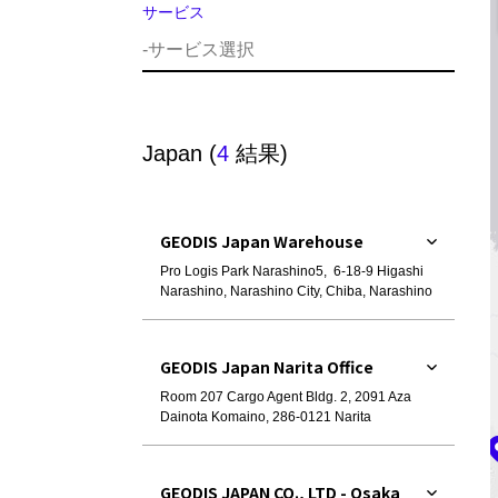
サービス
Japan
(
4
結果)
GEODIS Japan Warehouse
Pro Logis Park Narashino5, 6-18-9 Higashi
Narashino, Narashino City, Chiba, Narashino
GEODIS Japan Narita Office
Room 207 Cargo Agent Bldg. 2, 2091 Aza
Dainota Komaino, 286-0121 Narita
GEODIS JAPAN CO., LTD - Osaka