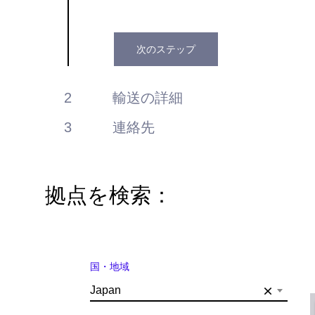
日
な
た
Next
の
次のステップ
step_1_3
メ
ッ
輸送の詳細
セ
ー
連絡先
ジ
拠点を検索：
国・地域
×
Japan