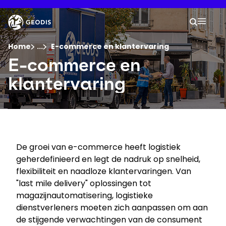
Doorgaan
naar
Keepeek
Uw z
hoofdtekst
Zoek
Mobil
U bevindt zich hier :
Home
...
Show all breadcrumb elements
E-commerce en klantervaring
E-commerce en
Bedrijf
klantervaring
Newsroom
Werken bij
De groei van e-commerce heeft logistiek
geherdefinieerd en legt de nadruk op snelheid,
Locaties
flexibiliteit en naadloze klantervaringen. Van
"last mile delivery" oplossingen tot
Verzending volgen
magazijnautomatisering, logistieke
dienstverleners moeten zich aanpassen om aan
de stijgende verwachtingen van de consument