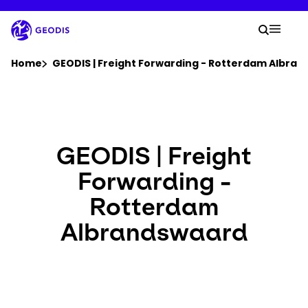
Doorgaan
naar
Uw z
hoofdtekst
Zoek
Mobil
U bevindt zich hier :
Home
GEODIS | Freight Forwarding - Rotterdam Albra
Bedrijf
Newsroom
GEODIS | Freight
Forwarding -
Werken bij
Rotterdam
Locaties
Albrandswaard
Verzending volgen