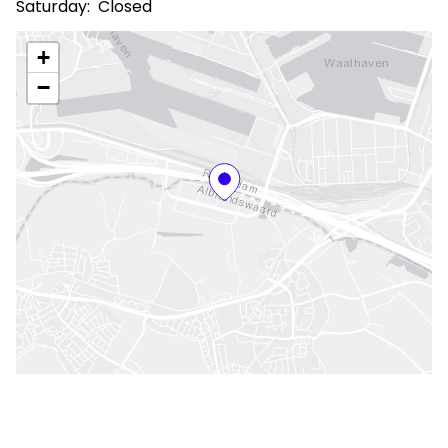
Saturday:
Closed
+
−