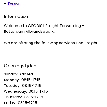
Terug
Toepassen
Information
Netherlands​ - NL
Welcome to GEODIS | Freight Forwarding -
Rotterdam Albrandswaard.
We are offering the following services: Sea Freight.
Openingstijden
Sunday:
Closed
Monday:
08:15-17:15
Tuesday:
08:15-17:15
Wednesday:
08:15-17:15
Thursday:
08:15-17:15
Friday:
08:15-17:15