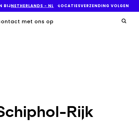
N BIJ
NETHERLANDS​ - NL
LOCATIES
VERZENDING VOLGEN
Uw
ontact met ons op
Zoek
Schiphol-Rijk