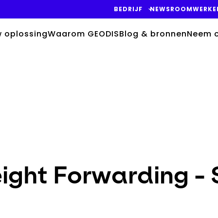
BEDRIJF
NEWSROOM
WERKE
w oplossing
Waarom GEODIS
Blog & bronnen
Neem c
ight Forwarding - 