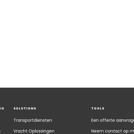
IS
SOLUTIONS
TOOLS
Transportdiensten
Een offerte aanvra
s
Vracht Oplossingen
Neem contact op m