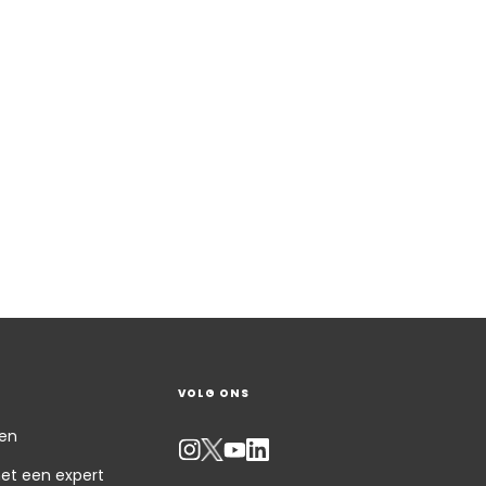
VOLG ONS
gen
et een expert