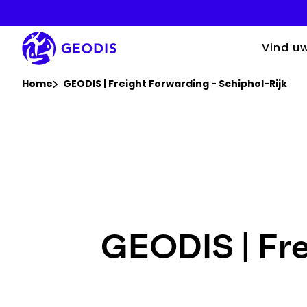
Doorgaan
naar
hoofdtekst
Vind u
U bevindt zich hier :
Home
GEODIS | Freight Forwarding - Schiphol-Rijk
GEODIS | Fre