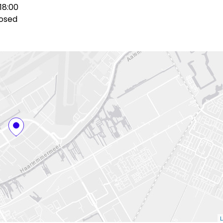
18:00
osed
L