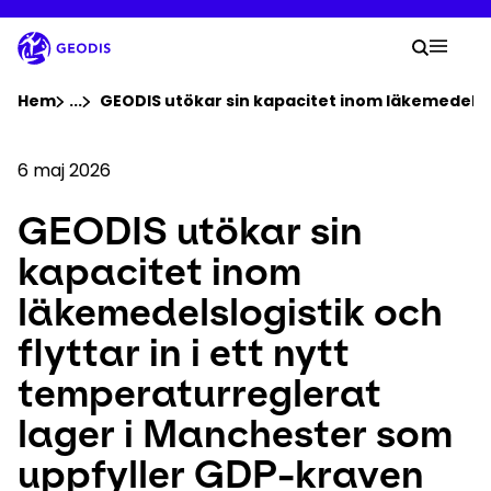
Hoppa
till
Din s
huvudinnehåll
Sök
Mobil
Du är nu här :
Hem
...
Show all breadcrumb elements
GEODIS utökar sin kapacitet inom läkemedelslo
Företag
6 maj 2026
GEODIS utökar sin
Nyhetsrum
kapacitet inom
Karriär
läkemedelslogistik och
flyttar in i ett nytt
Platser
temperaturreglerat
Spåra försändelse
lager i Manchester som
uppfyller GDP-kraven