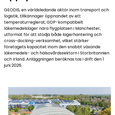
GEODIS, en världsledande aktör inom transport och
Select your country and language
logistik, tillkännager öppnandet av ett
temperaturreglerat, GDP-kompatibelt
Sweden - SV
läkemedelslager nära flygplatsen i Manchester,
utformat för att stödja både lagerhantering och
cross-docking-verksamhet, vilket stärker
företagets kapacitet inom den snabbt växande
läkemedels- och hälsovårdssektorn i Storbritannien
och Irland. Anläggningen beräknas tas i drift den 1
juni 2026.
Keepeek