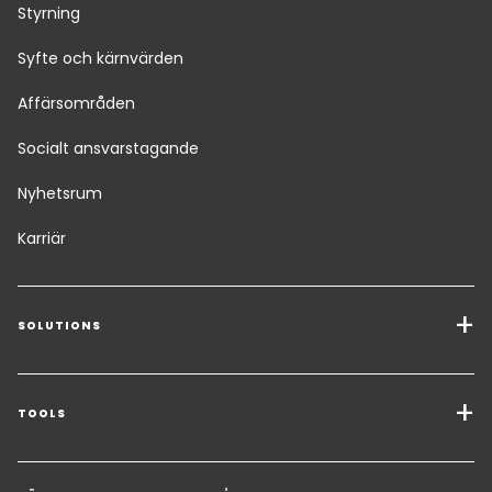
Styrning
Syfte och kärnvärden
Affärsområden
Socialt ansvarstagande
Nyhetsrum
Karriär
SOLUTIONS
Transporttjänster
Lösningar för godstransporter
TOOLS
Få en offert
Lagerhållning & mervärdeslogistik