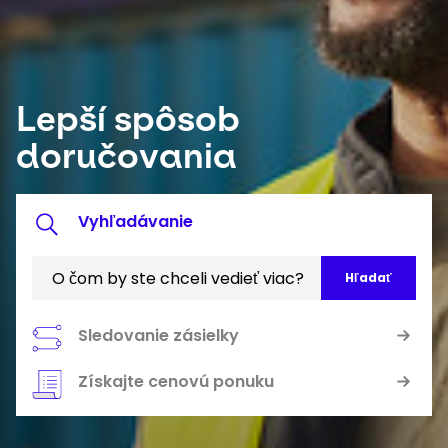
Vyberte svoju krajinu a jazyk
Slovakia - SK
Lepší spôsob
doručovania
Vyhľadávanie
Panel
vyhľadávania
Sledovanie zásielky
Keepeek
Keepeek
Získajte cenovú ponuku