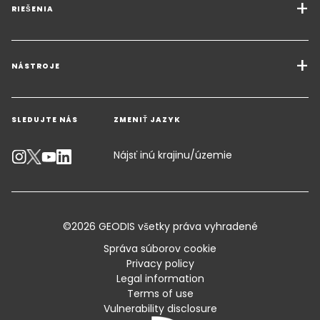
RIEŠENIA
Dopravné služby
Riešenia pre nákladnú dopravu
NÁSTROJE
Získajte cenovú ponuku
Priemyselné riešenia
SLEDUJTE NÁS
ZMENIŤ JAZYK
Kontaktujte odborníka
Kalkulačka emisií
Nájsť inú krajinu/územie
Dostupnosť
Zákaznícke poradenstvo
©2026 GEODIS všetky práva vyhradené
Štandardné obchodné podmienky a certifikáty
Správa súborov cookie
Privacy policy
Mapa stránok
Legal information
Terms of use
Vulnerability disclosure