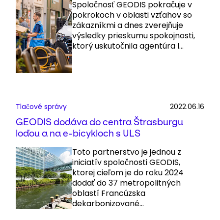
Spoločnosť GEODIS pokračuje v
pokrokoch v oblasti vzťahov so
zákazníkmi a dnes zverejňuje
výsledky prieskumu spokojnosti,
ktorý uskutočnila agentúra I...
Tlačové správy
2022.06.16
GEODIS dodáva do centra Štrasburgu
loďou a na e-bicykloch s ULS
Toto partnerstvo je jednou z
iniciatív spoločnosti GEODIS,
ktorej cieľom je do roku 2024
dodať do 37 metropolitných
oblastí Francúzska
dekarbonizované...