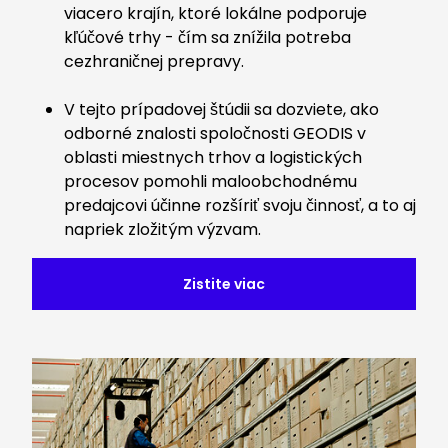
viacero krajín, ktoré lokálne podporuje
kľúčové trhy - čím sa znížila potreba
cezhraničnej prepravy.
V tejto prípadovej štúdii sa dozviete, ako
odborné znalosti spoločnosti GEODIS v
oblasti miestnych trhov a logistických
procesov pomohli maloobchodnému
predajcovi účinne rozšíriť svoju činnosť, a to aj
napriek zložitým výzvam.
Zistite viac
Keepeek