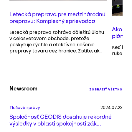
Letecká preprava pre medzinárodnú
prepravu: Komplexný sprievodca
Ako a p
Letecká preprava zohráva dôležitú úlohu
plán mu
v celosvetovom obchode, pretože
poskytuje rýchle a efektívne riešenie
Keď ide 
prepravy tovaru cez hranice. Zistite, ak...
ruke so 
Newsroom
ZOBRAZIŤ VŠETKO
Tlačové správy
2024.07.23
Spoločnosť GEODIS dosahuje rekordné
výsledky v oblasti spokojnosti zák...