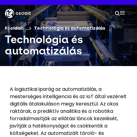
Ugrás
a
Keepeek
A ker
fő
Keresé
Mobil
tartalomra
Ön itt van :
Főoldal
...
Show all breadcrumb elements
Technológia és automatizálás
Technológia és
Cég
automatizálás
Aktuális hírek
Karrier
A logisztikai iparág az automatizálás, a
mesterséges intelligencia és az IoT által vezérelt
Kapcsolat
digitális átalakuláson megy keresztül. Az okos
raktárak, a prediktív analitika és a robotika
Küldemény nyomon követése
forradalmasítják az ellátási láncok kezelését,
javítják a hatékonyságot és csökkentik a
költségeket. Az automatizált tároló- és