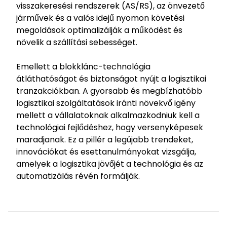
visszakeresési rendszerek (AS/RS), az önvezető
járművek és a valós idejű nyomon követési
Válassza ki az országot és a nyelvet
megoldások optimalizálják a működést és
növelik a szállítási sebességet.
Hungary - HU
Emellett a blokklánc-technológia
átláthatóságot és biztonságot nyújt a logisztikai
tranzakciókban. A gyorsabb és megbízhatóbb
logisztikai szolgáltatások iránti növekvő igény
mellett a vállalatoknak alkalmazkodniuk kell a
technológiai fejlődéshez, hogy versenyképesek
maradjanak. Ez a pillér a legújabb trendeket,
innovációkat és esettanulmányokat vizsgálja,
amelyek a logisztika jövőjét a technológia és az
automatizálás révén formálják.