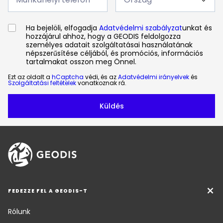
*
Ha bejelöli, elfogadja
Adatvédelmi szabályzat
unkat és
hozzájárul ahhoz, hogy a GEODIS feldolgozza
személyes adatait szolgáltatásai használatának
népszerűsítése céljából, és promóciós, információs
tartalmakat osszon meg Önnel.
Ezt az oldalt a
hCaptcha
védi, és az
Adatvédelmi irányelvek
és
Szolgáltatási feltételek
vonatkoznak rá.
FEDEZZE FEL A GEODIS-T
Rólunk