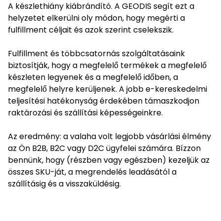
A készlethiány kiábrándító. A GEODIS segít ezt a
helyzetet elkerülni oly módon, hogy megérti a
fulfillment céljait és azok szerint cselekszik.
Fulfillment és többcsatornás szolgáltatásaink
biztosítják, hogy a megfelelő termékek a megfelelő
készleten legyenek és a megfelelő időben, a
megfelelő helyre kerüljenek. A jobb e-kereskedelmi
teljesítési hatékonyság érdekében támaszkodjon
raktározási és szállítási képességeinkre.
Az eredmény: a valaha volt legjobb vásárlási élmény
az Ön B2B, B2C vagy D2C ügyfelei számára. Bízzon
bennünk, hogy (részben vagy egészben) kezeljük az
összes SKU-ját, a megrendelés leadásától a
szállításig és a visszaküldésig.