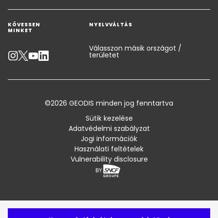
Kérjen árajánlatot
Raktározás és értéknövelő logisztikai megoldások
KÖVESSEN
NYELVVÁLTÁS
Kapcsolatfelvétel egy szakértővel
Ipari megoldások
MINKET
Kibocsátás kalkulátor
Válasszon másik országot /
területet
Akadálymentes információk
Ügyfél-tanácsadás
©2026 GEODIS minden jog fenntartva
Általános kereskedelmi feltételek és tanúsítványok
Sütik kezelése
Oldaltérkép
Adatvédelmi szabályzat
Jogi információk
Használati feltételek
Vulnerability disclosure