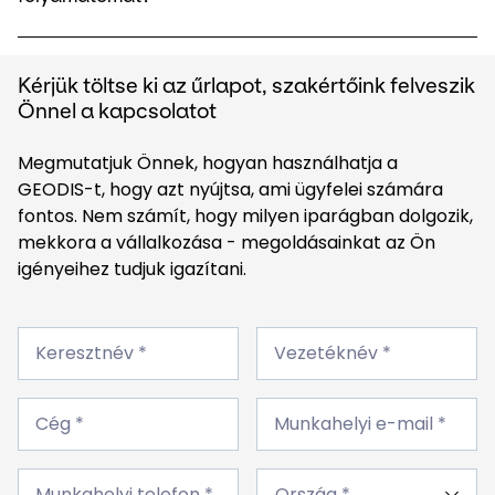
Kérjük töltse ki az űrlapot, szakértőink felveszik
Önnel a kapcsolatot
Megmutatjuk Önnek, hogyan használhatja a
GEODIS-t, hogy azt nyújtsa, ami ügyfelei számára
fontos. Nem számít, hogy milyen iparágban dolgozik,
mekkora a vállalkozása - megoldásainkat az Ön
igényeihez tudjuk igazítani.
Keresztnév
Vezetéknév
*
Keresztnév *
*
Vezetéknév *
Cég
Munkahelyi
*
Cég *
e-
Munkahelyi e-mail *
mail
*
Munkahelyi
Ország
telefon
Munkahelyi telefon *
*