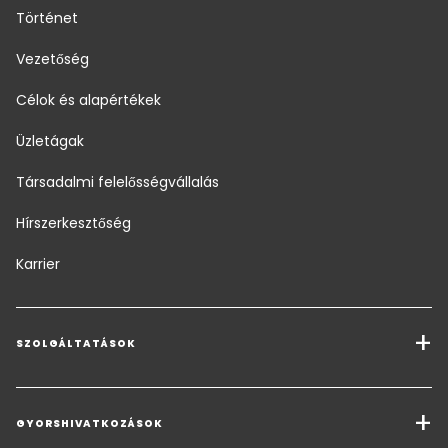
Történet
Vezetőség
Célok és alapértékek
Üzletágak
Társadalmi felelősségvállalás
Hírszerkesztőség
Karrier
SZOLGÁLTATÁSOK
Szállítási szolgáltatások
Teherszállítási megoldások
GYORSHIVATKOZÁSOK