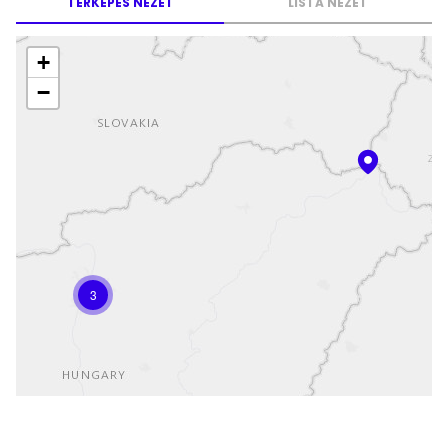
TÉRKÉPES NÉZET
LISTA NÉZET
+
−
3