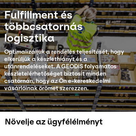
Fulfillment és
Válassza ki az országot és a nyelvet
többcsatornás
Hungary - HU
logisztika
Optimalizáljuk a rendelés teljesítését, hogy
elkerüljük a készlethiányt és a
utánrendeléseket. A GEODIS folyamatos
készletelérhetőséget biztosít minden
csatornán, hogy az Ön e-kereskedelmi
vásárlóinak örömet szerezzen.
Növelje az ügyfélélményt