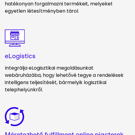
hatékonyan forgalmazni termékeit, melyeket
egyetlen létesítményben tárol.
Keepeek
eLogistics
Integrálja eLogisztikai megoldásunkat
webáruházába, hogy lehetővé tegye a rendelések
intelligens teljesítését, bármelyik logisztikai
telephelyünkről.
Keepeek
Méretezhető fulfillment online piacterek