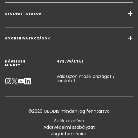
SZOLGÁLTATÁSOK
Szállítási szolgáltatások
Teherszállítási megoldások
GYORSHIVATKOZÁSOK
Kérjen árajánlatot
Raktározás és értéknövelő logisztikai megoldások
KÖVESSEN
NYELVVÁLTÁS
Kapcsolatfelvétel egy szakértővel
Ipari megoldások
MINKET
Kibocsátás kalkulátor
Válasszon másik országot /
területet
Akadálymentes információk
Ügyfél-tanácsadás
©2026 GEODIS minden jog fenntartva
Általános kereskedelmi feltételek és tanúsítványok
Sütik kezelése
Oldaltérkép
Adatvédelmi szabályzat
Jogi információk