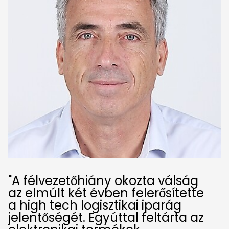
"A félvezetőhiány okozta válság
az elmúlt két évben felerősítette
a high tech logisztikai iparág
jelentőségét. Egyúttal feltárta az