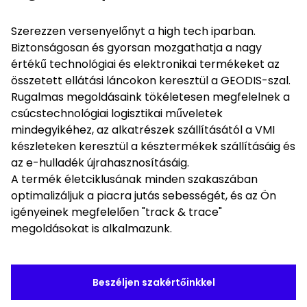
Szerezzen versenyelőnyt a high tech iparban.
Biztonságosan és gyorsan mozgathatja a nagy
értékű technológiai és elektronikai termékeket az
összetett ellátási láncokon keresztül a GEODIS-szal.
Rugalmas megoldásaink tökéletesen megfelelnek a
csúcstechnológiai logisztikai műveletek
mindegyikéhez, az alkatrészek szállításától a VMI
készleteken keresztül a késztermékek szállításáig és
az e-hulladék újrahasznosításáig.
A termék életciklusának minden szakaszában
optimalizáljuk a piacra jutás sebességét, és az Ön
igényeinek megfelelően "track & trace"
megoldásokat is alkalmazunk.
Beszéljen szakértőinkkel