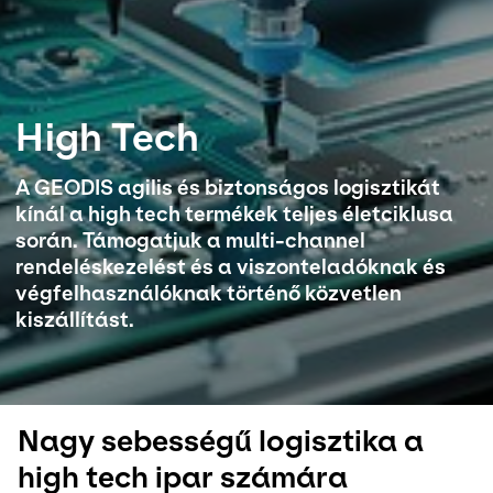
Válassza ki az országot és a nyelvet
Hungary - HU
High Tech
A GEODIS agilis és biztonságos logisztikát
kínál a high tech termékek teljes életciklusa
során. Támogatjuk a multi-channel
rendeléskezelést és a viszonteladóknak és
végfelhasználóknak történő közvetlen
kiszállítást.
Nagy sebességű logisztika a
high tech ipar számára