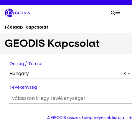
Ugrás
a
A ker
fő
Keresé
Mobil
tartalomra
Ön itt van :
Főoldal
Kapcsolat
GEODIS Kapcsolat
Cég
Aktuális hírek
Ország / Terület
Hungary
×
Karrier
Tevékenység
Kapcsolat
Küldemény nyomon követése
A GEODIS összes telephelyének listája