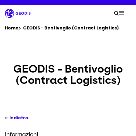
Vai
al
La tu
contenuto
Ricerc
Mobil
principale
Sei qui :
Home
GEODIS - Bentivoglio (Contract Logistics)
Azienda
Sala stampa
GEODIS - Bentivoglio
(Contract Logistics)
Carriera
Luoghi
Tracciamento della spedizione
Indietro
Informazioni