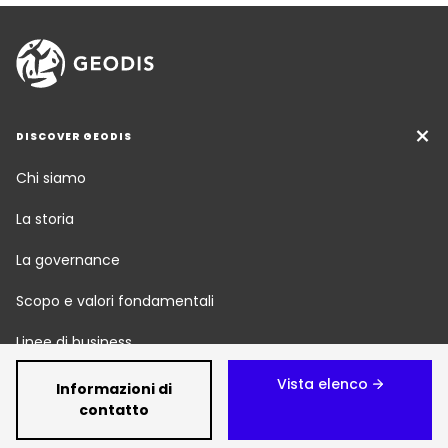
DISCOVER GEODIS
Chi siamo
La storia
La governance
Scopo e valori fondamentali
Linee di business
Responsabilità sociale
Vista elenco
Informazioni di
contatto
Sala stampa