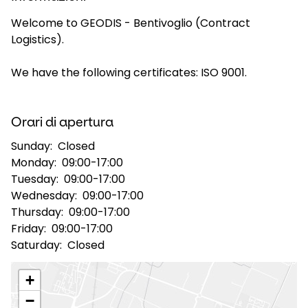
Welcome to GEODIS - Bentivoglio (Contract
Selezionare il paese e la lingua
Logistics).
Italy - IT
We have the following certificates: ISO 9001.
Orari di apertura
Sunday:
Closed
Monday:
09:00-17:00
Tuesday:
09:00-17:00
Wednesday:
09:00-17:00
Thursday:
09:00-17:00
Friday:
09:00-17:00
Saturday:
Closed
+
−