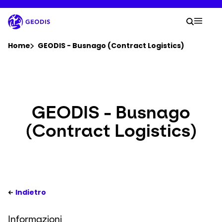
Vai
al
La tu
contenuto
Ricerc
Mobil
principale
Sei qui :
Home
GEODIS - Busnago (Contract Logistics)
Azienda
Sala stampa
GEODIS - Busnago
(Contract Logistics)
Carriera
Luoghi
Tracciamento della spedizione
Indietro
Informazioni