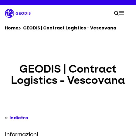
Vai
al
La tu
contenuto
Ricerc
Mobil
principale
Sei qui :
Home
GEODIS | Contract Logistics - Vescovana
Azienda
Sala stampa
GEODIS | Contract
Logistics - Vescovana
Carriera
Luoghi
Tracciamento della spedizione
Indietro
Informazioni