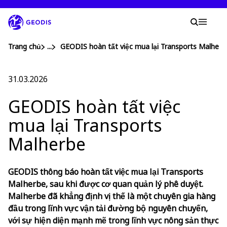
Chuyển
đến
Tìm k
nội
Tìm ki
Mobil
dung
chính
You are here :
Trang chủ
...
Show all breadcrumb elements
GEODIS hoàn tất việc mua lại Transports Malherb
Công ty
31.03.2026
GEODIS hoàn tất việc
Phòng tin tức
mua lại Transports
Nghề nghiệp
Malherbe
Địa điểm
GEODIS thông báo hoàn tất việc mua lại Transports
Malherbe, sau khi được cơ quan quản lý phê duyệt.
Malherbe đã khẳng định vị thế là một chuyên gia hàng
Vận chuyển ... Đơn hàng
đầu trong lĩnh vực vận tải đường bộ nguyên chuyến,
với sự hiện diện mạnh mẽ trong lĩnh vực nông sản thực