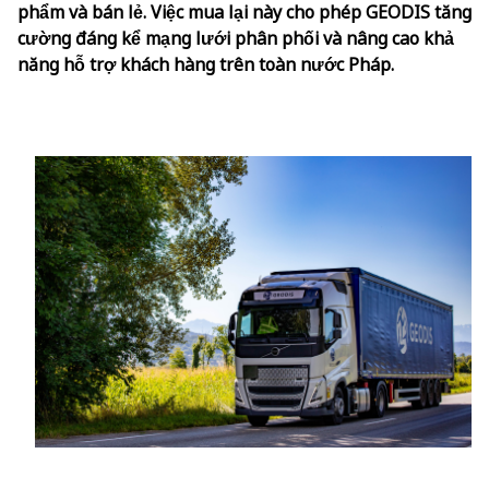
phẩm và bán lẻ. Việc mua lại này cho phép GEODIS tăng
cường đáng kể mạng lưới phân phối và nâng cao khả
Chọn Quốc gia và Ngôn ngữ
năng hỗ trợ khách hàng trên toàn nước Pháp.
Vietnam - VI
Keepeek