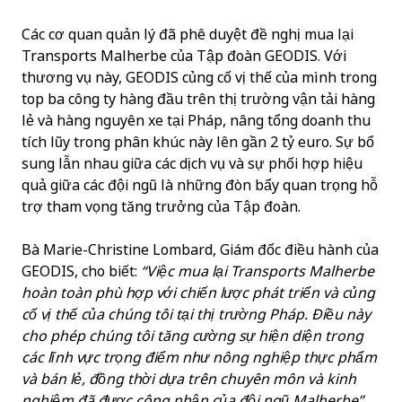
Các cơ quan quản lý đã phê duyệt đề nghị mua lại
Transports Malherbe của Tập đoàn GEODIS. Với
thương vụ này, GEODIS củng cố vị thế của mình trong
top ba công ty hàng đầu trên thị trường vận tải hàng
lẻ và hàng nguyên xe tại Pháp, nâng tổng doanh thu
tích lũy trong phân khúc này lên gần 2 tỷ euro. Sự bổ
sung lẫn nhau giữa các dịch vụ và sự phối hợp hiệu
quả giữa các đội ngũ là những đòn bẩy quan trọng hỗ
trợ tham vọng tăng trưởng của Tập đoàn.
Bà Marie-Christine Lombard, Giám đốc điều hành của
GEODIS, cho biết:
“Việc mua lại Transports Malherbe
hoàn toàn phù hợp với chiến lược phát triển và củng
cố vị thế của chúng tôi tại thị trường Pháp. Điều này
cho phép chúng tôi tăng cường sự hiện diện trong
các lĩnh vực trọng điểm như nông nghiệp thực phẩm
và bán lẻ, đồng thời dựa trên chuyên môn và kinh
nghiệm đã được công nhận của đội ngũ Malherbe”.