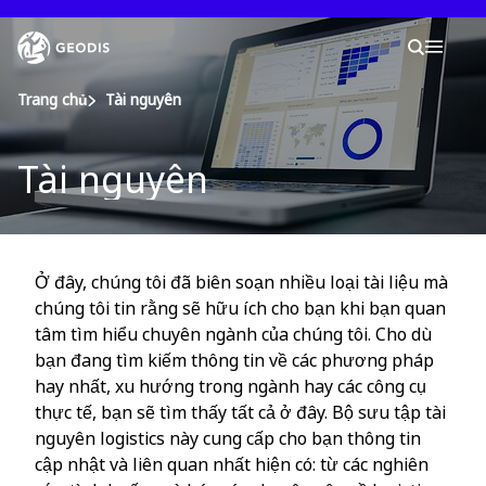
Chuyển
đến
Keepeek
Tìm k
nội
Tìm ki
Mobil
dung
chính
You are here :
Trang chủ
Tài nguyên
Tài nguyên
Công ty
Phòng tin tức
Ở đây, chúng tôi đã biên soạn nhiều loại tài liệu mà
Nghề nghiệp
chúng tôi tin rằng sẽ hữu ích cho bạn khi bạn quan
tâm tìm hiểu chuyên ngành của chúng tôi. Cho dù
Địa điểm
bạn đang tìm kiếm thông tin về các phương pháp
hay nhất, xu hướng trong ngành hay các công cụ
thực tế, bạn sẽ tìm thấy tất cả ở đây. Bộ sưu tập tài
Vận chuyển ... Đơn hàng
nguyên logistics này cung cấp cho bạn thông tin
cập nhật và liên quan nhất hiện có: từ các nghiên