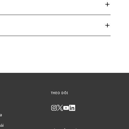
THEO DÕI
ia
hải