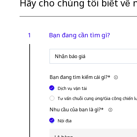
Hãy cho chúng tôi biết về 
Bạn đang cần tìm gì?
Bạn
Bạn
đang
muốn:
cần
dịch
vụ
Bạn đang tìm kiếm cái gì?*
gì?
Dịch vụ vận tải
Tư vấn chuỗi cung ứng/Gia công chiến l
Nhu cầu của bạn là gì?* ​
Nội địa