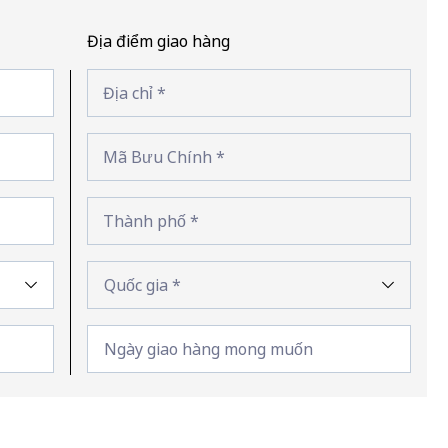
Địa
Địa điểm giao hàng
điểm
Địa
Địa
giao
Địa chỉ *
chỉ
chỉ
hàng
chuyển
Mã
tiếp
Mã Bưu Chính *
ZIP/Bưu
điện
Thành
Thành phố *
phố/Thị
trấn
Quốc
gia
Ngày
giao
hàng
mong
muốn