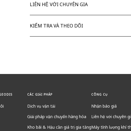
LIÊN HỆ VỚI CHUYÊN GIA
KIỂM TRA VÀ THEO DÕI
GEODIS
CÁC GIẢI PHÁP
CÔNG CỤ
ôi
Dịch vụ vận tải
Nhận báo giá
Giải pháp vận chuyển hàng hóa
Liên hệ với chuyên g
Kho bãi & Hậu cần giá trị gia tăng
Máy tính lượng khí t