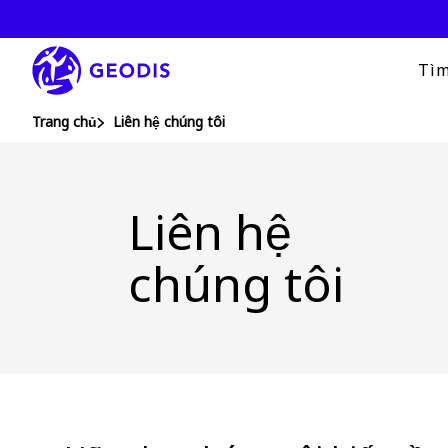
Chuyển
đến
nội
dung
Tìm
chính
You are here :
Trang chủ
Liên hệ chúng tôi
Liên hệ
chúng tôi