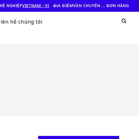
HỀ NGHIỆP
VIETNAM - VI
ĐỊA ĐIỂM
VẬN CHUYỂN ... ĐƠN HÀNG
Tì
Liên hệ chúng tôi
Tìm 