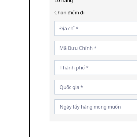
Lô hàng
Chọn
Chọn điểm đi
điểm
Địa
Địa
đi
Địa chỉ *
chỉ
chỉ
vận
Mã
chuyển
Mã Bưu Chính *
ZIP/Bưu
điện
Thành
Thành phố *
phố/Thị
trấn
Quốc
gia
Ngày
lấy
hàng
mong
muốn
Tin