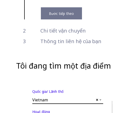
nhắn
của
Bước
bạn
Bước tiếp theo
tiếp
theo_1_3
Chi tiết vận chuyển
Thông tin liên hệ của bạn
Tôi đang tìm một địa điểm
Quốc gia/ Lãnh thổ
Vietnam
×
Hoạt động