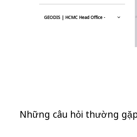
GEODIS | HCMC Head Office -
Hanoi City
4th Floor - Ocean Park Building - 1 Dao Duy
Anh Street, Ward Phương Mai, Dong Da
District, Kim Lien Ward, Ha Noi City,
Vietnam, 11519 Hanoi City
GEODIS | Ho Chi Minh City Head
Office
9th floor, Blue Sky Office Building, 1 Bach
Dang, Tan Son Hoa Ward, Ho Chi Minh City,
Vietnam, 72108 Ho Chi Minh City
Những câu hỏi thường gặ